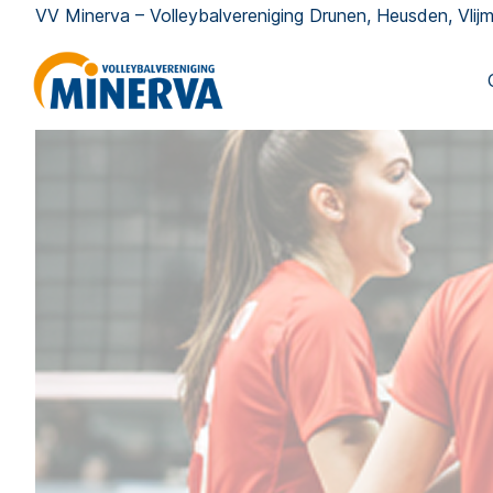
VV Minerva – Volleybalvereniging Drunen, Heusden, Vli
B
H
C
W
V