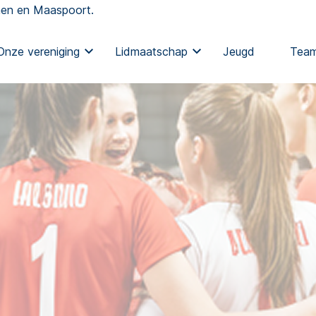
jmen en Maaspoort.
Onze vereniging
Lidmaatschap
Jeugd
Tea
estuur / Organisatie
Meetrainen
Senio
uishoudelijk reglement
Lid worden
Jeugd
ommissies
Contributie
Recre
edstrijdzaken
Lidmaatschap opzeggen
eilig Sportklimaat