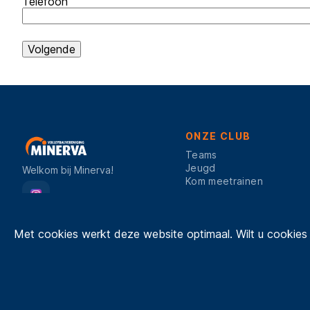
Telefoon
ONZE CLUB
Teams
Jeugd
Welkom bij Minerva!
Kom meetrainen
Cookie
Met cookies werkt deze website optimaal. Wilt u cookies
melding
© 2026 VV MINERVA